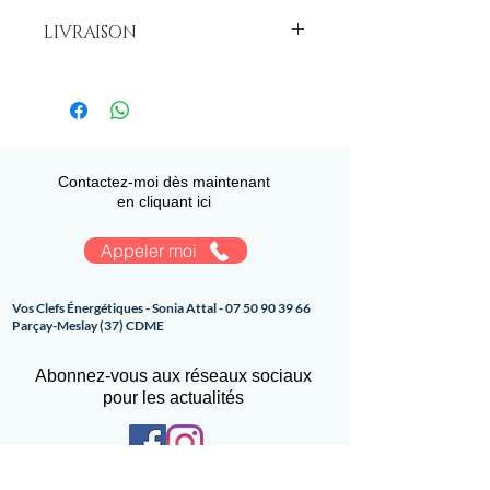
LIVRAISON
Emballé dans sa boîte cadeau avec livret
sur le détail des pierres utilisées et sur
l'intention émise.
3 €uros en France Métropolitaine
Contactez-moi dès maintenant
en cliquant ici
Appeler moi
Vos Clefs Énergétiques - Sonia Attal -
07 50 90 39 66
Parçay-Meslay (37) CDME
Abonnez-vous aux réseaux sociaux
pour les actualités