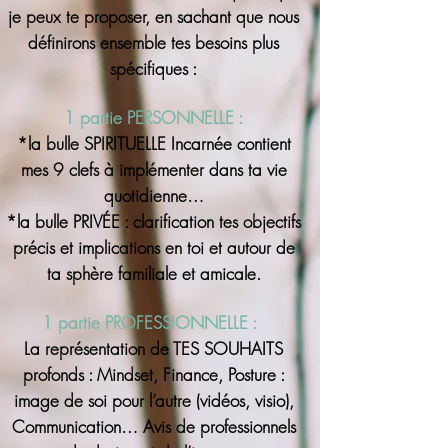
je peux te proposer, en sachant que nous
définirons ensemble tes besoins plus
spécifiques :
1 partie PERSONNELLE :
*la bulle SPIRITUELLE Incarnée contient
mes 9 clefs à implémenter dans ta vie
quotidienne…
*la bulle PRIVÉE : clarification tes objectifs
précis et implications en toi et autour de
ta sphère familiale et amicale.
1 partie PROFESSIONNELLE :
La représentation de TES SOUHAITS
profonds : Mindset, Finance, Posture :
image de soi pour l’autre (vidéos, visio),
Communication… Avis de professionnels