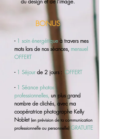
du design et de l’image.
BONUS
-
1 soin énergétique
à travers mes
mots lors de nos séances,
mensuel
OFFERT
-
1 Séjour
de 2 jours :
OFFERT
-
1 Séance photos
professionnelles,
un plus grand
nombre de clichés, avec ma
coopératrice photographe Kelly
Noblet
(en prévision de ta communication
GRATUITE
professionnelle ou personnelle)