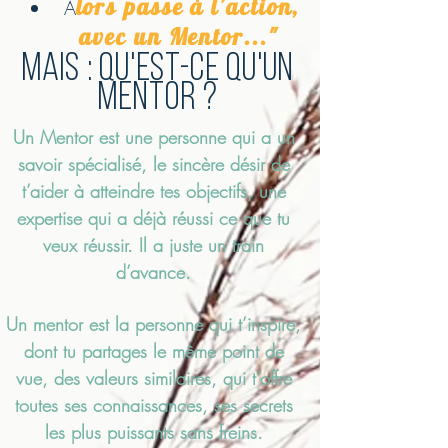
lors passe à l’action,
A
avec un Mentor..."
Mais : qu'est-ce qu'un
Mentor ?
Un Mentor est une personne qui a un
savoir spécialisé, le sincère désir de
t’aider à atteindre tes objectifs, une
expertise qui a déjà réussi ce que tu
veux réussir. Il a juste un train
d’avance.
Un mentor est la personne qui t’inspire,
dont tu partages le même point de
vue, des valeurs similaires, qui t’offre
toutes ses connaissances, ses secrets
les plus puissants sans freins.