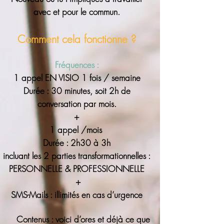
avec et pour le commun.
Comment cela fonctionne ?
Fréquences :
1 appel EN VISIO 1 fois / semaine
Durée : 30 minutes, soit 2h de
conversation par mois.
+
1 appel /mois
Durée : 2h30 à 3h
incluant les 2 parties transformationnelles :
PERSONNELLE & PROFESSI
ONNEL
L
E
+
SMS-Mails : illimités en cas d’urgence
Contenus : voici d’ores et déjà ce que