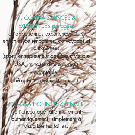
1. CONNAISSANCES &
EXPÉRIENCES partagées
Je t’apporte mes expériences de vie
enrichies de rencontres, de voyages et
d’expertises
(sport, entrepreuneur de Cœur, vie aux
USA, mindset différent, mais
adaptable,
thérapeute depuis 10 ans…).
2. Critique HONNÊTE & SINCÈRE
Je t’encourage rationnellement,
authentiquement, simplement à
visualiser tes failles.