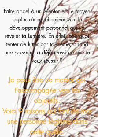
Faire appel à un Mentor est le moyen
le plus sûr de cheminer vers le
développement personnel qui va
révéler ta Lumière. En effet, pourquoi
tenter de lutter par toi-même, quand
une personne a déjà réussi ce que tu
veux réussir ?
Je peux être ce mentor qui
t’accompagne vers tes
objectifs.
Voici 9 raisons qui font de moi
une personne légitime dans
cette quête.