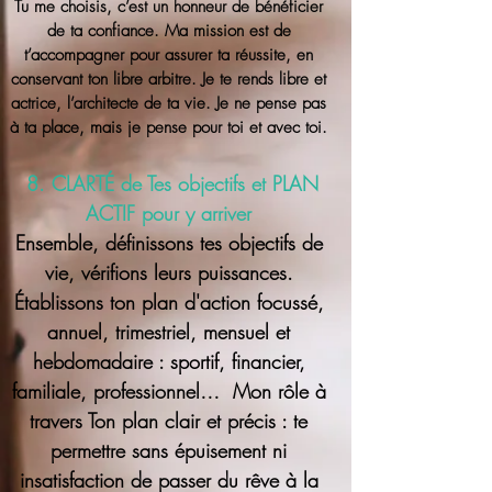
Tu me choisis, c’est un honneur de bénéficier
de ta confiance. Ma mission est de
t’accompagner pour assurer ta réussite, en
conservant ton libre arbitre. Je te rends libre et
actrice, l’architecte de ta vie. Je ne pense pas
à ta place, mais je pense pour toi et avec toi.
8. CLARTÉ de Tes objectifs et PLAN
ACTIF pour y arriver
Ensemble, définissons tes objectifs de
vie, vérifions leurs puissances.
Établissons ton plan d'action focussé,
annuel, trimestriel, mensuel et
hebdomadaire : sportif, financier,
familiale, professionnel… Mon rôle à
travers Ton plan clair et précis : te
permettre sans épuisement ni
insatisfaction de passer du rêve à la