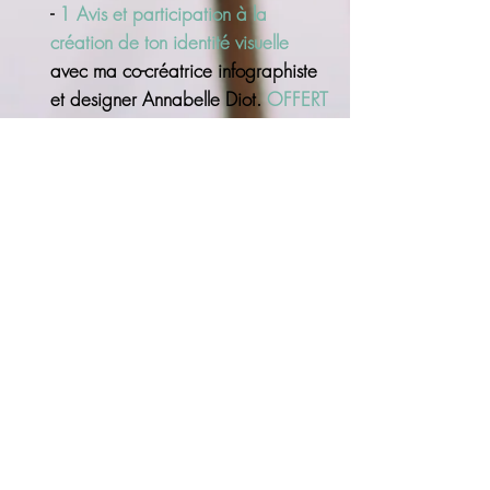
-
1 Avis et participation à la
création de ton identité visuelle
avec
ma co-créatrice infographiste
et designer Annabelle Diot.
OFFERT
Son talent n’a pas de prix crois-moi
!
-
9 MÉDITATIONS
PERSONNALISÉES
en fonction de
tes besoins du moment : confiance
en soi, allégement, acceptation des
cadeaux de la vie, manque… ou
déjà créées.
Valeur totale 4635€ sur 12
mois
,
(dont, 241
1€ de bonus
offerts.)