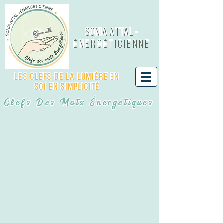
Sonia Attal -
NERG
TICIENNE
É
É
Les Clefs de LA LUMIÈRE EN
SOI EN SIMPLICITÉ
Clefs Des Mots Énergétiques