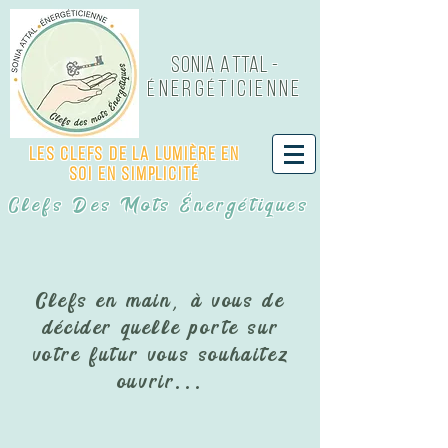
Sonia Attal -
NERG
TICIENNE
É
É
Les Clefs de LA LUMIÈRE EN
SOI EN SIMPLICITÉ
Clefs Des Mots Énergétiques
Clefs en main, à vous de
décider quelle porte sur
votre futur vous souhaitez
ouvrir...