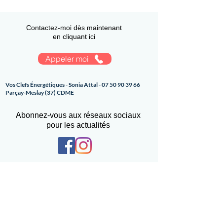
Contactez-moi dès maintenant
en cliquant ici
Appeler moi
Vos Clefs Énergétiques - Sonia Attal -
07 50 90 39 66
Parçay-Meslay (37) CDME
Abonnez-vous aux réseaux sociaux
pour les actualités
Crédits Photos : Sonia Attal / Sonia Derouiche Tsukino_sam
/Instagram bebisse_photo/ Annabelle Diot Infographiste
Politique de confidentialité
CGV