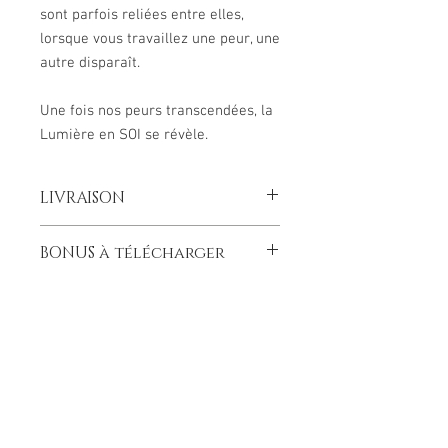
sont parfois reliées entre elles,
lorsque vous travaillez une peur, une
autre disparaît.
Une fois nos peurs transcendées, la
Lumière en SOI se révèle.
LIVRAISON
Ce livre est une exclusivité pour le Salon
BONUS à télécharger
ZEN de Paris qui se déroule
actuellement.
Bonus : inclus dans ce livre,
une
Je vous informe que vous recevrez
méditation en téléchargement
votre achat sous 15 jours en fonction
OFFERTE.
des stocks.
Contactez-moi dès maintenant
en cliquant ici