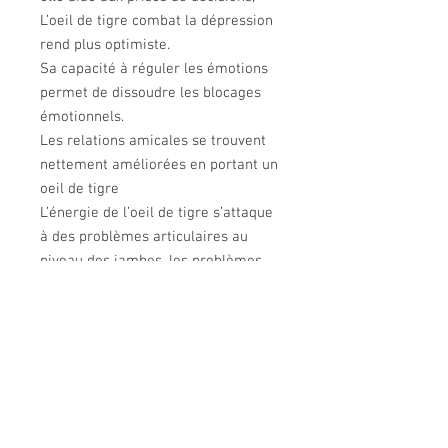
L’oeil de tigre combat la dépression
rend plus optimiste.
Sa capacité à réguler les émotions
permet de dissoudre les blocages
émotionnels.
Les relations amicales se trouvent
nettement améliorées en portant un
oeil de tigre
L’énergie de l’oeil de tigre s’attaque
à des problèmes articulaires au
niveau des jambes, les problèmes
des genoux. Cette pierre permet de
stabiliser l’hypertension, réduit la
pression artérielle, la fatigue du
mentale, diminue les verrues. Elle
agit aussi lors d’acidité gastrique,
elle aide à mieux digérer, à lutter
contre les diarrhées ou coliques qui